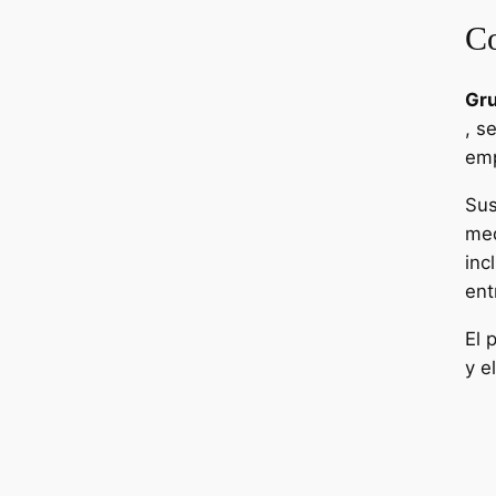
Co
Gru
, s
emp
Sus
med
inc
ent
El 
y e