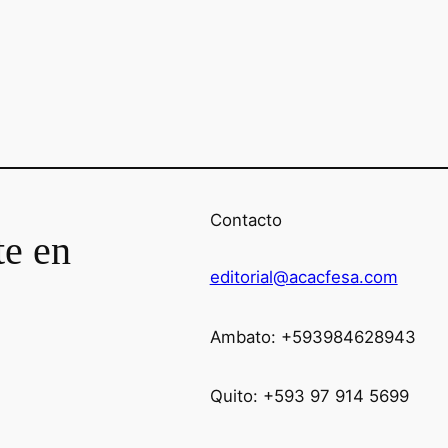
Contacto
te en
editorial@acacfesa.com
Ambato: +593984628943
Quito: +593 97 914 5699