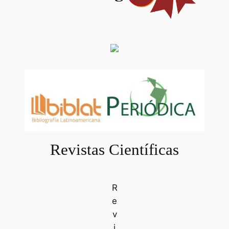
Revistas Científicas
R
e
v
i