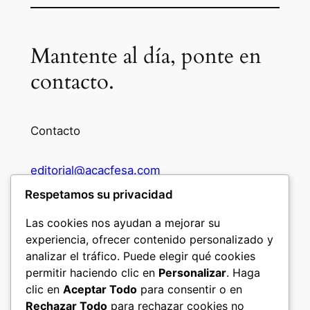
Mantente al día, ponte en
contacto.
Contacto
editorial@acacfesa.com
Respetamos su privacidad
Ambato: +593984628943
Las cookies nos ayudan a mejorar su
experiencia, ofrecer contenido personalizado y
Quito: +593 97 914 5699
analizar el tráfico. Puede elegir qué cookies
permitir haciendo clic en
Personalizar
. Haga
clic en
Aceptar Todo
para consentir o en
Seguir
Rechazar Todo
para rechazar cookies no