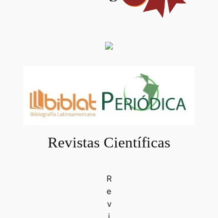
Revistas Científicas
R
e
v
i