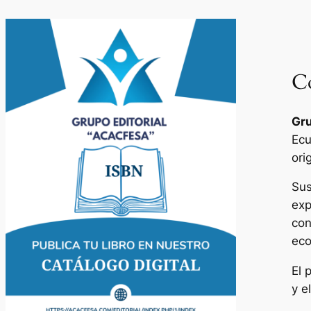
Co
Gru
Ecu
ori
Sus
exp
con
eco
El 
y e