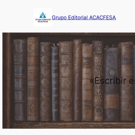
Saltar
al
Grupo Editorial ACACFESA
contenido
«Escribir 