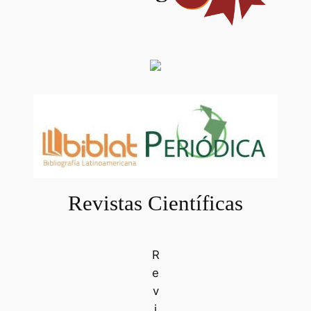
Revistas Científicas
R
e
v
i