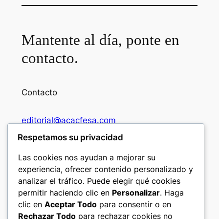
Mantente al día, ponte en
contacto.
Contacto
editorial@acacfesa.com
Respetamos su privacidad
Ambato: +593984628943
Las cookies nos ayudan a mejorar su
experiencia, ofrecer contenido personalizado y
Quito: +593 97 914 5699
analizar el tráfico. Puede elegir qué cookies
permitir haciendo clic en
Personalizar
. Haga
clic en
Aceptar Todo
para consentir o en
Seguir
Rechazar Todo
para rechazar cookies no