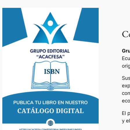
Co
Gru
Ecu
ori
Sus
exp
con
eco
El 
y e