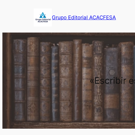
Saltar
al
Grupo Editorial ACACFESA
contenido
«Escribir 