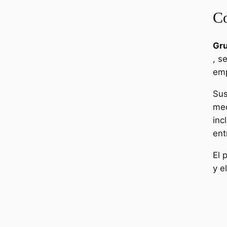
Co
Gru
, s
emp
Sus
med
inc
ent
El 
y e