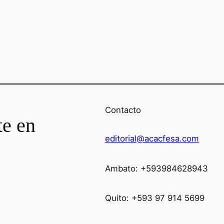
Contacto
te en
editorial@acacfesa.com
Ambato: +593984628943
Quito: +593 97 914 5699