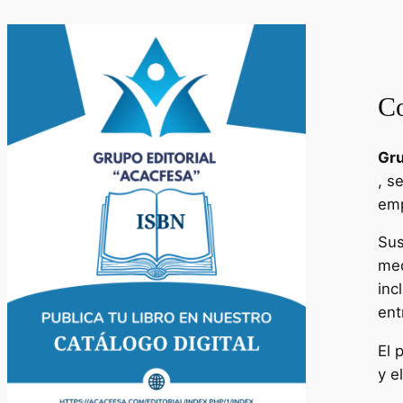
Co
Gru
, s
emp
Sus
med
inc
ent
El 
y e