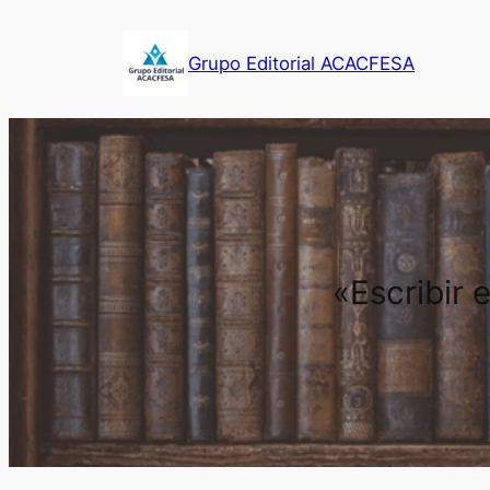
Saltar
al
Grupo Editorial ACACFESA
contenido
«Escribir 