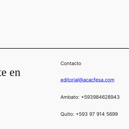
Contacto
te en
editorial@acacfesa.com
Ambato: +593984628943
Quito: +593 97 914 5699