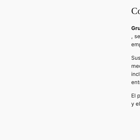
Co
Gru
, s
emp
Sus
med
inc
ent
El 
y e