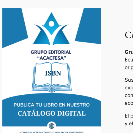
Co
Gru
Ecu
ori
Sus
exp
con
eco
El 
y e