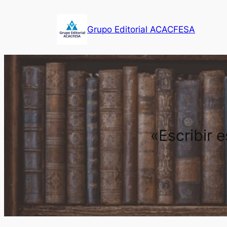
Saltar
al
Grupo Editorial ACACFESA
contenido
«Escribir 