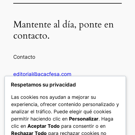
Mantente al día, ponte en
contacto.
Contacto
editorial@acacfesa.com
Respetamos su privacidad
Ambato: +593984628943
Las cookies nos ayudan a mejorar su
experiencia, ofrecer contenido personalizado y
Quito: +593 97 914 5699
analizar el tráfico. Puede elegir qué cookies
permitir haciendo clic en
Personalizar
. Haga
clic en
Aceptar Todo
para consentir o en
Seguir
Rechazar Todo
para rechazar cookies no