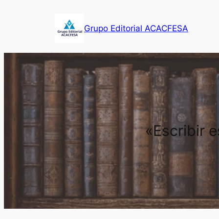
Saltar
al
Grupo Editorial ACACFESA
contenido
«Escribir 