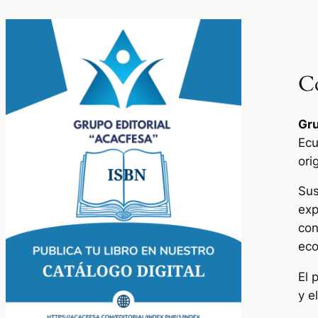
Co
Gru
Ecu
ori
Sus
exp
con
eco
El 
y e