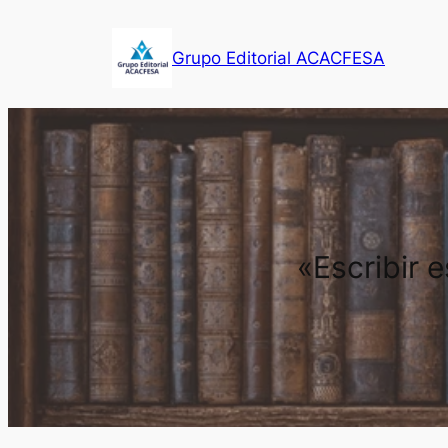
Saltar
al
Grupo Editorial ACACFESA
contenido
«Escribir 