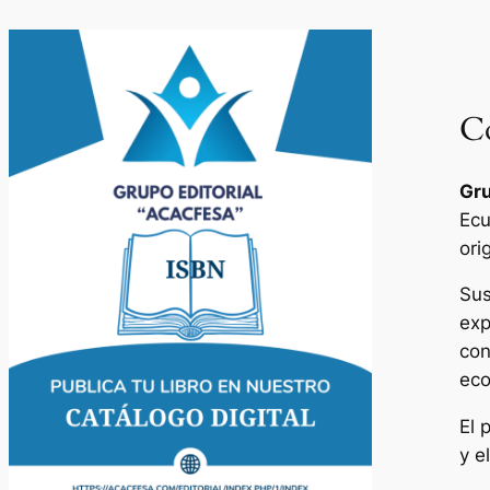
Co
Gru
Ecu
ori
Sus
exp
con
eco
El 
y e