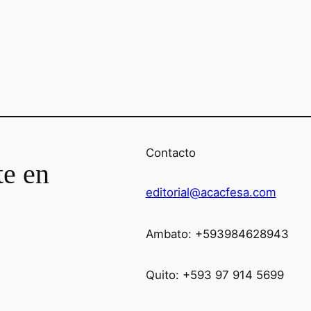
Contacto
te en
editorial@acacfesa.com
Ambato: +593984628943
Quito: +593 97 914 5699