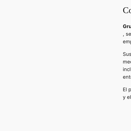
Co
Gru
, s
emp
Sus
med
inc
ent
El 
y e