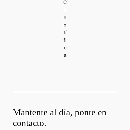
C
i
e
n
tí
fi
c
a
Mantente al día, ponte en
contacto.