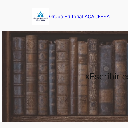
Saltar
al
Grupo Editorial ACACFESA
contenido
«Escribir 