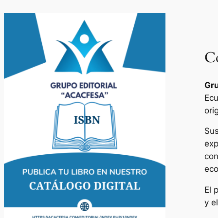
Co
Gru
Ecu
ori
Sus
exp
con
eco
El 
y e