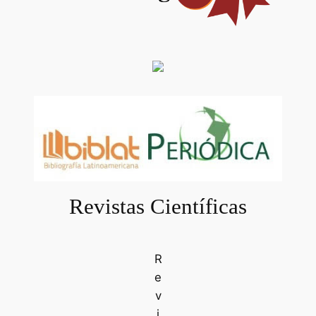
Revistas Científicas
R
e
v
i