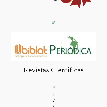
Revistas Científicas
R
e
v
i