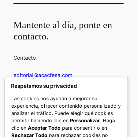
Mantente al día, ponte en
contacto.
Contacto
editorial@acacfesa.com
Respetamos su privacidad
Ambato: +593984628943
Las cookies nos ayudan a mejorar su
experiencia, ofrecer contenido personalizado y
Quito: +593 97 914 5699
analizar el tráfico. Puede elegir qué cookies
permitir haciendo clic en
Personalizar
. Haga
clic en
Aceptar Todo
para consentir o en
Seguir
Rechazar Todo
para rechazar cookies no