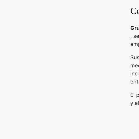
Co
Gru
, s
emp
Sus
med
inc
ent
El 
y e