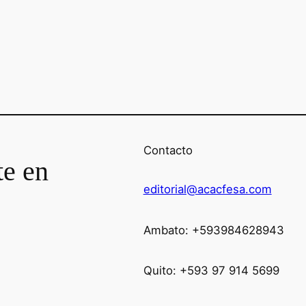
Contacto
te en
editorial@acacfesa.com
Ambato: +593984628943
Quito: +593 97 914 5699