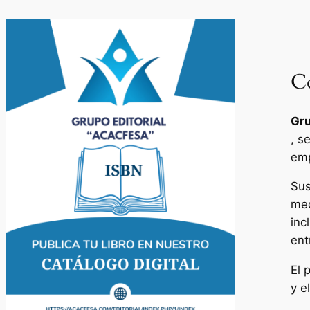
Co
Gru
, s
emp
Sus
med
inc
ent
El 
y e