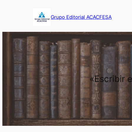
Saltar
al
Grupo Editorial ACACFESA
contenido
«Escribir 