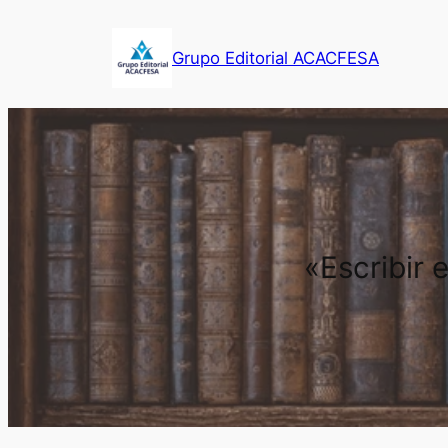
Saltar
al
Grupo Editorial ACACFESA
contenido
«Escribir 