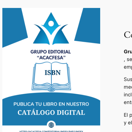
Co
Gru
, s
emp
Sus
med
inc
ent
El 
y e