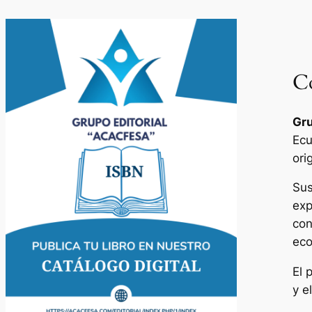
Co
Gru
Ecu
ori
Sus
exp
con
eco
El 
y e