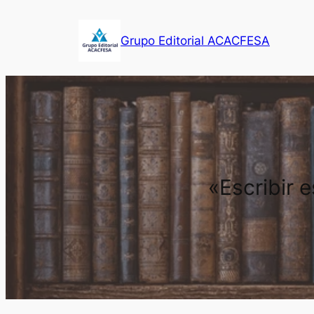
Saltar
al
Grupo Editorial ACACFESA
contenido
«Escribir 