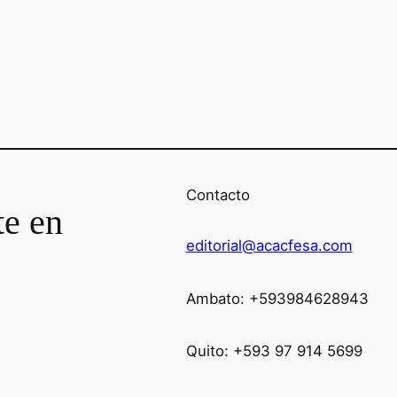
Contacto
te en
editorial@acacfesa.com
Ambato: +593984628943
Quito: +593 97 914 5699