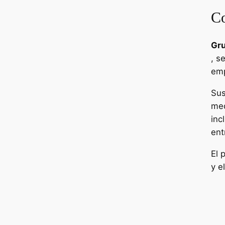
Co
Gru
, s
emp
Sus
med
inc
ent
El 
y e