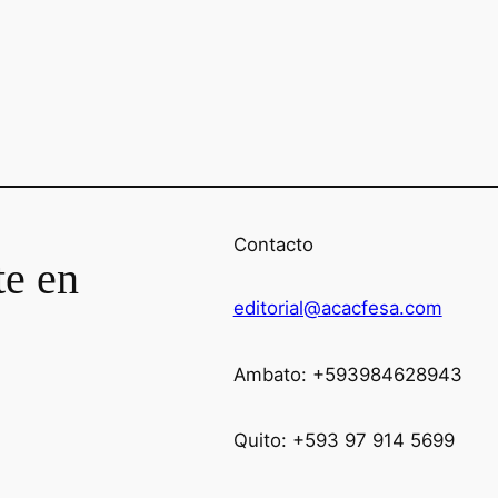
Contacto
te en
editorial@acacfesa.com
Ambato: +593984628943
Quito: +593 97 914 5699