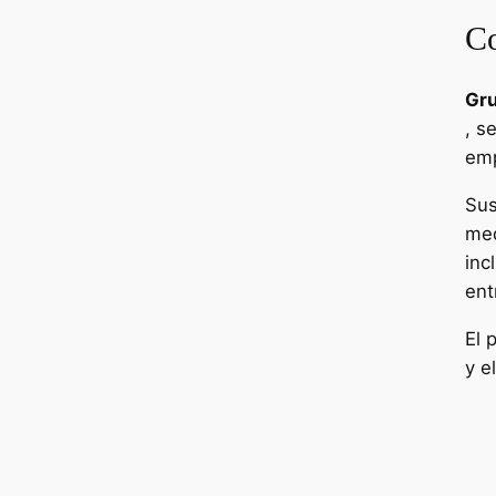
Co
Gru
, s
emp
Sus
med
inc
ent
El 
y e