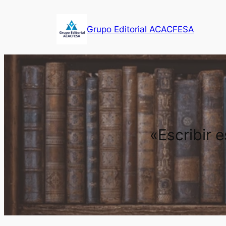
Saltar
al
Grupo Editorial ACACFESA
contenido
«Escribir 