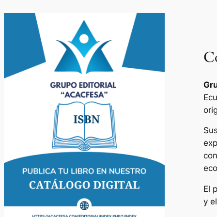
Co
Gru
Ecu
ori
Sus
exp
con
eco
El 
y e