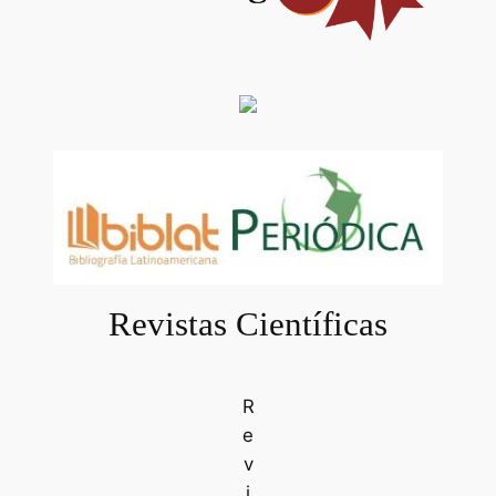
Revistas Científicas
R
e
v
i