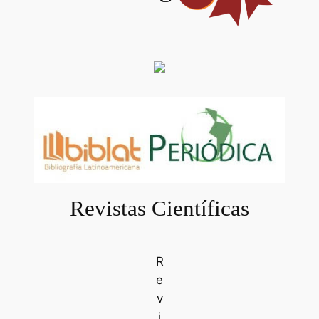
Revistas Científicas
R
e
v
i