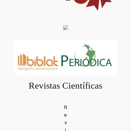
Revistas Científicas
R
e
v
i