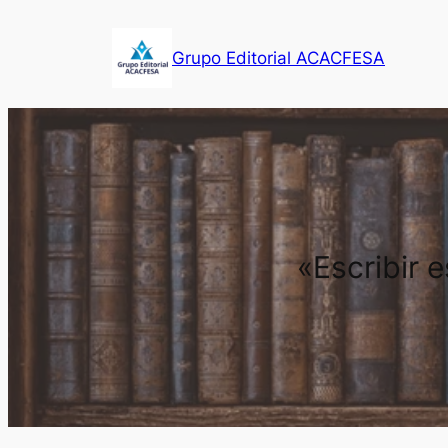
Saltar
al
Grupo Editorial ACACFESA
contenido
«Escribir 