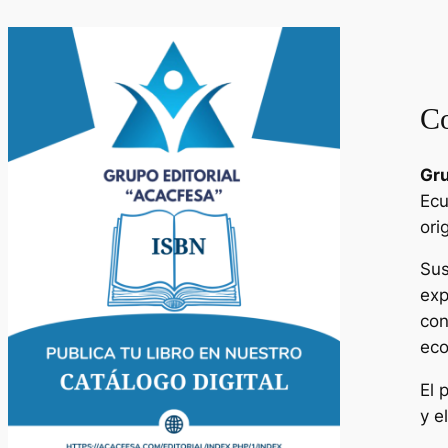
Co
Gru
Ecu
ori
Sus
exp
con
eco
El 
y e