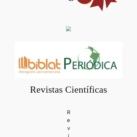
Revistas Científicas
R
e
v
i