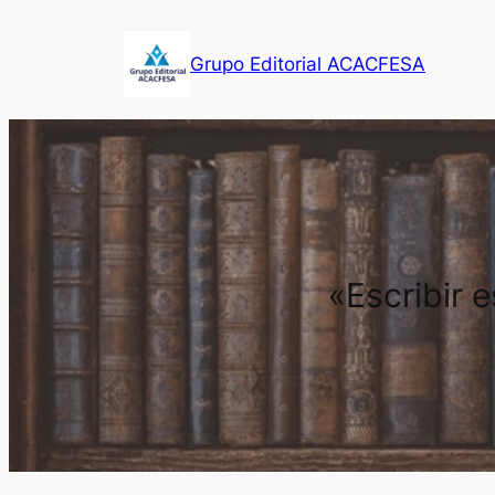
Saltar
al
Grupo Editorial ACACFESA
contenido
«Escribir 