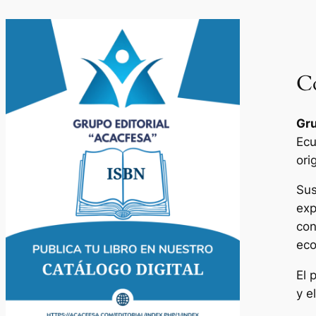
Co
Gru
Ecu
ori
Sus
exp
con
eco
El 
y e