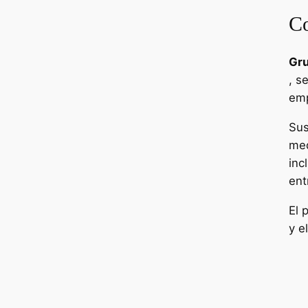
Co
Gru
, s
emp
Sus
med
inc
ent
El 
y e