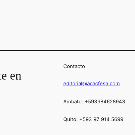
Contacto
te en
editorial@acacfesa.com
Ambato: +593984628943
Quito: +593 97 914 5699