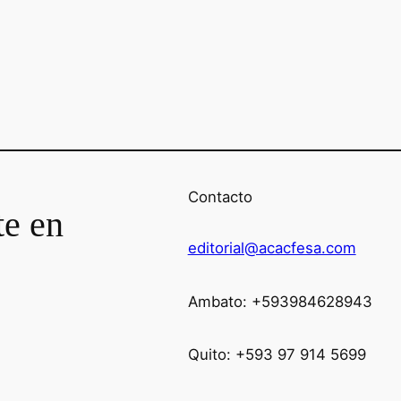
Contacto
te en
editorial@acacfesa.com
Ambato: +593984628943
Quito: +593 97 914 5699