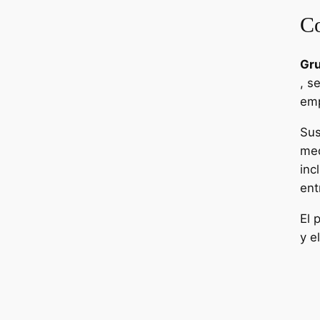
Co
Gru
, s
emp
Sus
med
inc
ent
El 
y e