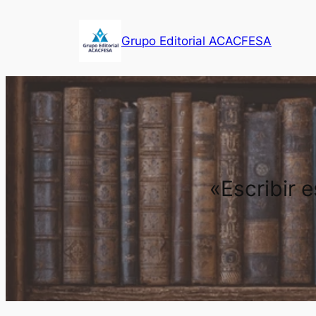
Saltar
al
Grupo Editorial ACACFESA
contenido
«Escribir 