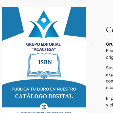
Co
Gru
Ecu
ori
Sus
exp
con
eco
El 
y e