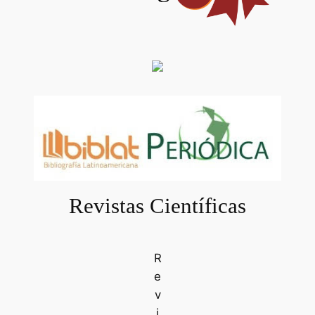
Revistas Científicas
R
e
v
i