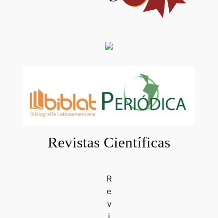
Revistas Científicas
R
e
v
i