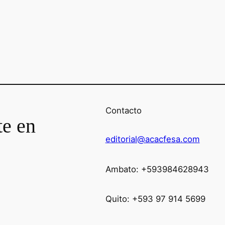
Contacto
te en
editorial@acacfesa.com
Ambato: +593984628943
Quito: +593 97 914 5699