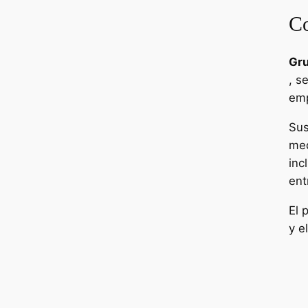
Co
Gru
, s
emp
Sus
med
inc
ent
El 
y e