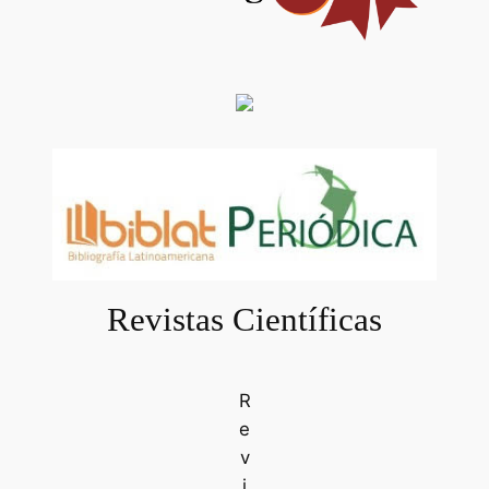
Revistas Científicas
R
e
v
i