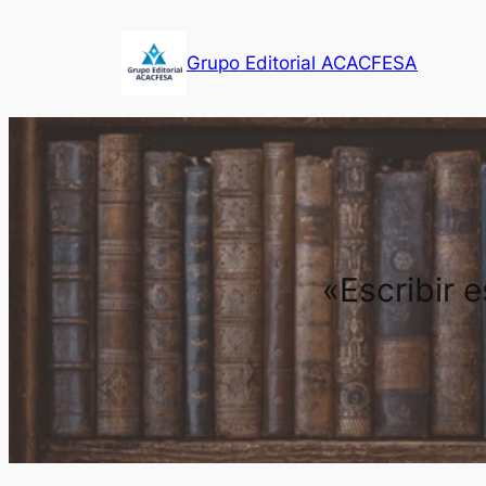
Saltar
al
Grupo Editorial ACACFESA
contenido
«Escribir 