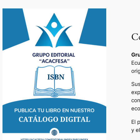
Co
Gru
Ecu
ori
Sus
exp
con
eco
El 
y e