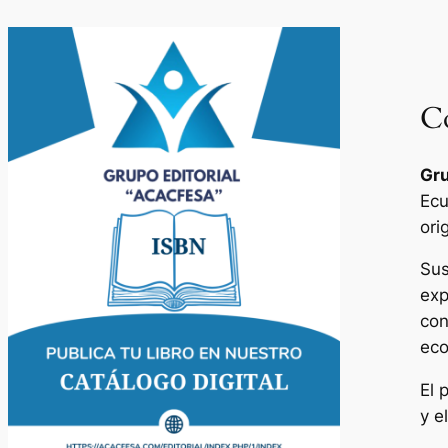
Co
Gru
Ecu
ori
Sus
exp
con
eco
El 
y e