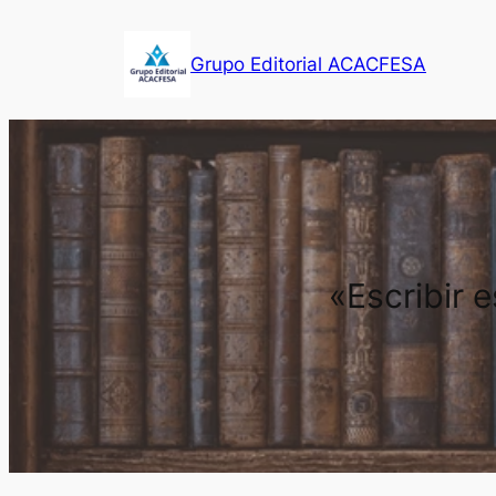
Saltar
al
Grupo Editorial ACACFESA
contenido
«Escribir 