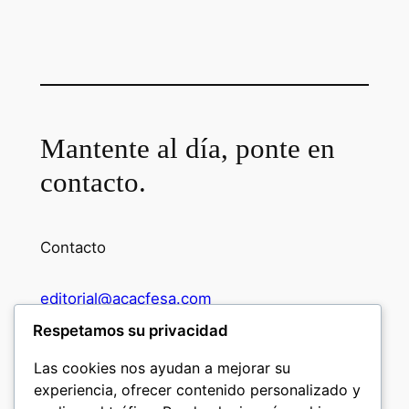
Mantente al día, ponte en
contacto.
Contacto
editorial@acacfesa.com
Respetamos su privacidad
Ambato: +593984628943
Las cookies nos ayudan a mejorar su
experiencia, ofrecer contenido personalizado y
Quito: +593 97 914 5699