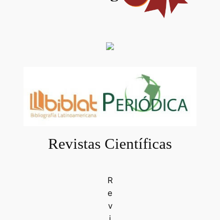
Revistas Científicas
R
e
v
i