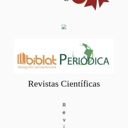
Revistas Científicas
R
e
v
i