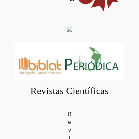
Revistas Científicas
R
e
v
i