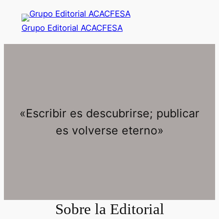
Saltar
al
Grupo Editorial ACACFESA
contenido
«Escribir es descubrirse; publicar
es volverse eterno»
Sobre la Editorial