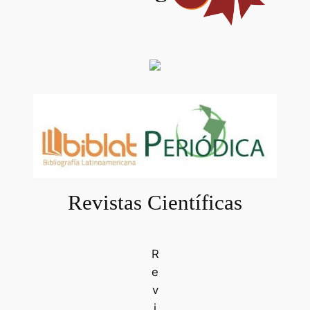
Revistas Científicas
R
e
v
i