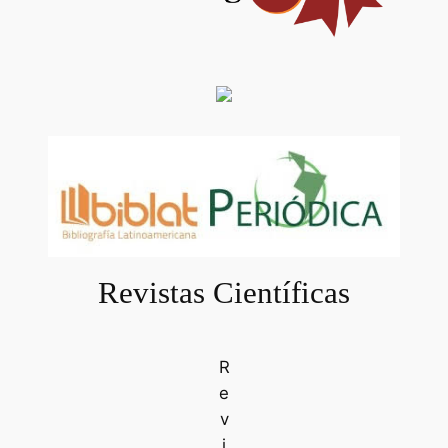
Revistas Científicas
R
e
v
i