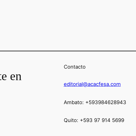
Contacto
te en
editorial@acacfesa.com
Ambato: +593984628943
Quito: +593 97 914 5699