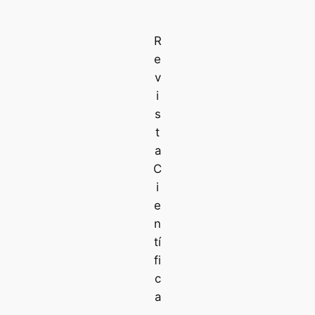
R
e
v
i
s
t
a
C
i
e
n
tí
fi
c
a