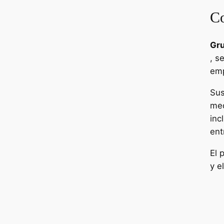
Co
Gru
, s
emp
Sus
med
inc
ent
El 
y e