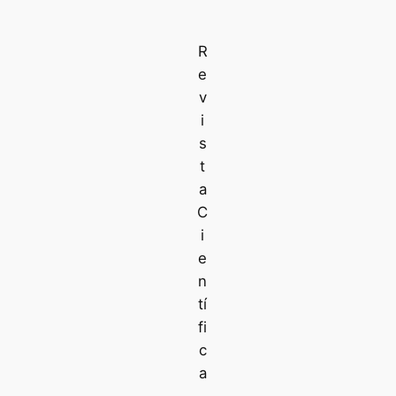
R
e
v
i
s
t
a
C
i
e
n
tí
fi
c
a